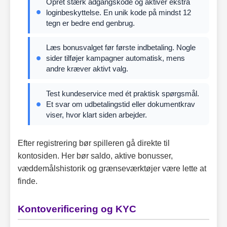
Opret stærk adgangskode og aktivér ekstra
loginbeskyttelse. En unik kode på mindst 12
tegn er bedre end genbrug.
Læs bonusvalget før første indbetaling. Nogle
sider tilføjer kampagner automatisk, mens
andre kræver aktivt valg.
Test kundeservice med ét praktisk spørgsmål.
Et svar om udbetalingstid eller dokumentkrav
viser, hvor klart siden arbejder.
Efter registrering bør spilleren gå direkte til
kontosiden. Her bør saldo, aktive bonusser,
væddemålshistorik og grænseværktøjer være lette at
finde.
Kontoverificering og KYC