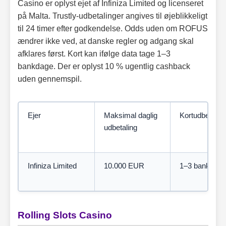
Casino er oplyst ejet af Infiniza Limited og licenseret
på Malta. Trustly-udbetalinger angives til øjeblikkeligt
til 24 timer efter godkendelse. Odds uden om ROFUS
ændrer ikke ved, at danske regler og adgang skal
afklares først. Kort kan ifølge data tage 1–3
bankdage. Der er oplyst 10 % ugentlig cashback
uden gennemspil.
Ejer
Maksimal daglig
Kortudbetalin
udbetaling
Infiniza Limited
10.000 EUR
1–3 bankdage
Rolling Slots Casino