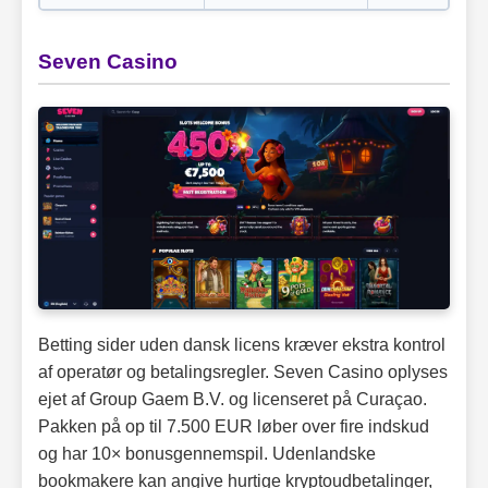
Seven Casino
Betting sider uden dansk licens kræver ekstra kontrol
af operatør og betalingsregler. Seven Casino oplyses
ejet af Group Gaem B.V. og licenseret på Curaçao.
Pakken på op til 7.500 EUR løber over fire indskud
og har 10× bonusgennemspil. Udenlandske
bookmakere kan angive hurtige kryptoudbetalinger,