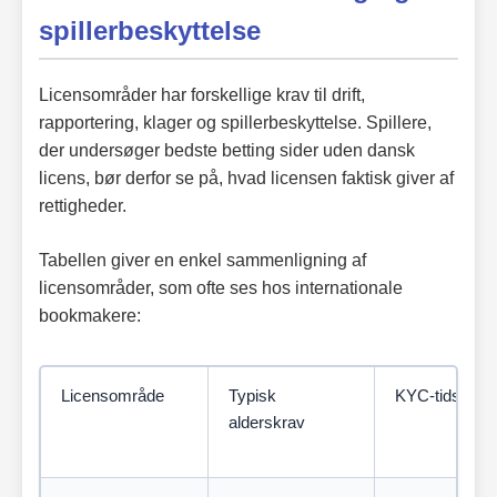
spillerbeskyttelse
Licensområder har forskellige krav til drift,
rapportering, klager og spillerbeskyttelse. Spillere,
der undersøger bedste betting sider uden dansk
licens, bør derfor se på, hvad licensen faktisk giver af
rettigheder.
Tabellen giver en enkel sammenligning af
licensområder, som ofte ses hos internationale
bookmakere:
Licensområde
Typisk
KYC-tidspunk
alderskrav