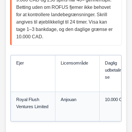
Betting uden om ROFUS fjerner ikke behovet
for at kontrollere landebegrænsninger. Skrill
angives til øjeblikkeligt til 24 timer. Visa kan
tage 1–3 bankdage, og den daglige grænse er
10.000 CAD.
Ejer
Licensområde
Daglig
udbetalingsg
se
Royal Flush
Anjouan
10.000 CAD
Ventures Limited