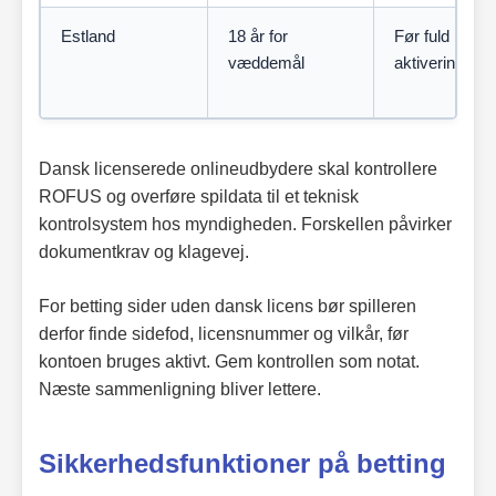
Estland
18 år for
Før fuld
væddemål
aktivering
Dansk licenserede onlineudbydere skal kontrollere
ROFUS og overføre spildata til et teknisk
kontrolsystem hos myndigheden. Forskellen påvirker
dokumentkrav og klagevej.
For betting sider uden dansk licens bør spilleren
derfor finde sidefod, licensnummer og vilkår, før
kontoen bruges aktivt. Gem kontrollen som notat.
Næste sammenligning bliver lettere.
Sikkerhedsfunktioner på betting