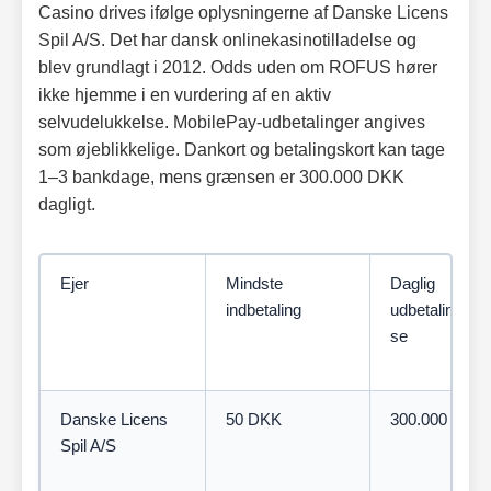
Casino drives ifølge oplysningerne af Danske Licens
Spil A/S. Det har dansk onlinekasinotilladelse og
blev grundlagt i 2012. Odds uden om ROFUS hører
ikke hjemme i en vurdering af en aktiv
selvudelukkelse. MobilePay-udbetalinger angives
som øjeblikkelige. Dankort og betalingskort kan tage
1–3 bankdage, mens grænsen er 300.000 DKK
dagligt.
Ejer
Mindste
Daglig
indbetaling
udbetalingsg
se
Danske Licens
50 DKK
300.000 DKK
Spil A/S