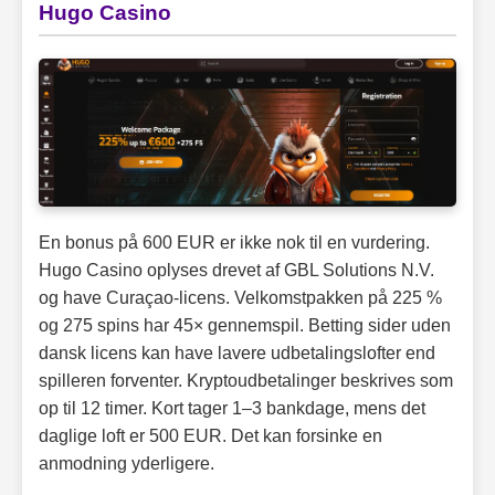
Hugo Casino
En bonus på 600 EUR er ikke nok til en vurdering.
Hugo Casino oplyses drevet af GBL Solutions N.V.
og have Curaçao-licens. Velkomstpakken på 225 %
og 275 spins har 45× gennemspil. Betting sider uden
dansk licens kan have lavere udbetalingslofter end
spilleren forventer. Kryptoudbetalinger beskrives som
op til 12 timer. Kort tager 1–3 bankdage, mens det
daglige loft er 500 EUR. Det kan forsinke en
anmodning yderligere.