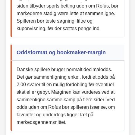
siden tilbyder sports betting uden om Rofus, bør
markederne stadig være lette at sammenligne.
Spilleren bør teste søgning, filtre og
kuponvisning, før der sættes penge ind.
Oddsformat og bookmaker-margin
Danske spillere bruger normalt decimalodds.
Det gør sammenligning enkel, fordi et odds på
2,00 svarer til en mulig fordobling før eventuel
skat eller gebyr. Marginen kan vurderes ved at
sammenligne samme kamp på flere sider. Ved
odds uden om Rofus bør spilleren især se, om
favoritter og underdogs ligger tæt på
markedsgennemsnittet.