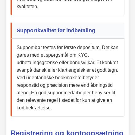
kvaliteten.
Supportkvalitet før indbetaling
Support bør testes før første depositum. Det kan
gøres med et spørgsmål om KYC,
udbetalingsgrænse eller bonusvilkår. Et konkret
svar på dansk eller klart engelsk er et godt tegn.
Ved udenlandske bookmakere betyder
responstid og præcision mere end åbningstid
alene. En god supportmedarbejder henviser til
den relevante regel i stedet for kun at give en
kort bekræftelse.
Registrering og kontoopsætning