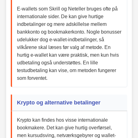
E-wallets som Skrill og Neteller bruges ofte på
internationale sider. De kan give hurtige
indbetalinger og mere adskillelse mellem
bankkonto og bookmakerkonto. Nogle bonusser
udelukker dog e-wallet-indbetalinger, så
vilkårene skal læses før valg af metode. En
hurtig e-wallet kan være praktisk, men kun hvis
udbetaling også understøttes. En lille
testudbetaling kan vise, om metoden fungerer
som forventet.
Krypto og alternative betalinger
Krypto kan findes hos visse internationale
bookmakere. Det kan give hurtig overførsel,
men kursudsving, netværksgebyrer og wallet-