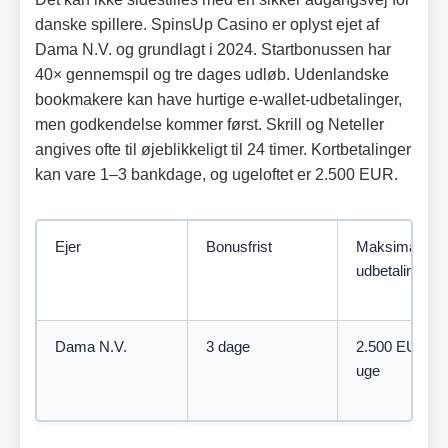
danske spillere. SpinsUp Casino er oplyst ejet af
Dama N.V. og grundlagt i 2024. Startbonussen har
40× gennemspil og tre dages udløb. Udenlandske
bookmakere kan have hurtige e-wallet-udbetalinger,
men godkendelse kommer først. Skrill og Neteller
angives ofte til øjeblikkeligt til 24 timer. Kortbetalinger
kan vare 1–3 bankdage, og ugeloftet er 2.500 EUR.
Ejer
Bonusfrist
Maksimal
udbetaling
Dama N.V.
3 dage
2.500 EUR pr.
uge