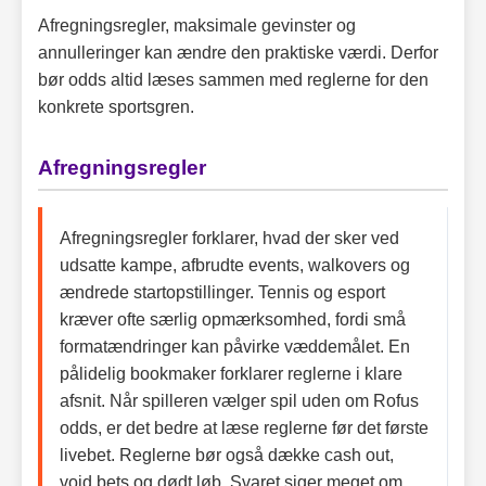
Afregningsregler, maksimale gevinster og
annulleringer kan ændre den praktiske værdi. Derfor
bør odds altid læses sammen med reglerne for den
konkrete sportsgren.
Afregningsregler
Afregningsregler forklarer, hvad der sker ved
udsatte kampe, afbrudte events, walkovers og
ændrede startopstillinger. Tennis og esport
kræver ofte særlig opmærksomhed, fordi små
formatændringer kan påvirke væddemålet. En
pålidelig bookmaker forklarer reglerne i klare
afsnit. Når spilleren vælger spil uden om Rofus
odds, er det bedre at læse reglerne før det første
livebet. Reglerne bør også dække cash out,
void bets og dødt løb. Svaret siger meget om