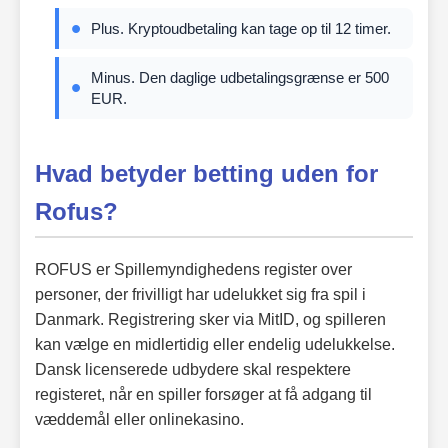
Plus. Kryptoudbetaling kan tage op til 12 timer.
Minus. Den daglige udbetalingsgrænse er 500
EUR.
Hvad betyder betting uden for
Rofus?
ROFUS er Spillemyndighedens register over
personer, der frivilligt har udelukket sig fra spil i
Danmark. Registrering sker via MitID, og spilleren
kan vælge en midlertidig eller endelig udelukkelse.
Dansk licenserede udbydere skal respektere
registeret, når en spiller forsøger at få adgang til
væddemål eller onlinekasino.