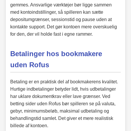
gemmes. Ansvarlige værktøjer bør ligge sammen
med kontoindstillinger, så spilleren kan sætte
depositumgrænser, sessionstid og pause uden at
kontakte support. Det gør kontoen mere overskuelig
for den, der vil holde fast i egne rammer.
Betalinger hos bookmakere
uden Rofus
Betaling er en praktisk del af bookmakerens kvalitet.
Hurtige indbetalinger betyder lidt, hvis udbetalinger
har uklare dokumentkrav eller lave grænser. Ved
betting sider uden Rofus bør spilleren se på valuta,
gebyr, minimumsbeløb, maksimal udbetaling og
behandlingstid samlet. Det giver et mere realistisk
billede af kontoen.