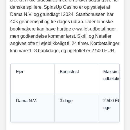
danske spillere. SpinsUp Casino er oplyst ejet af
Dama N.V. og grundlagt i 2024. Startbonussen har
40× gennemspil og tre dages udløb. Udenlandske
bookmakere kan have hurtige e-wallet-udbetalinger,
men godkendelse kommer først. Skrill og Neteller
angives ofte til øjeblikkeligt til 24 timer. Kortbetalinger
kan vare 1–3 bankdage, og ugeloftet er 2.500 EUR.
Ejer
Bonusfrist
Maksimal
udbetaling
Dama N.V.
3 dage
2.500 EUR pr.
uge