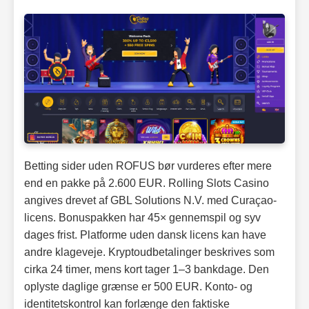
Betting sider uden ROFUS bør vurderes efter mere
end en pakke på 2.600 EUR. Rolling Slots Casino
angives drevet af GBL Solutions N.V. med Curaçao-
licens. Bonuspakken har 45× gennemspil og syv
dages frist. Platforme uden dansk licens kan have
andre klageveje. Kryptoudbetalinger beskrives som
cirka 24 timer, mens kort tager 1–3 bankdage. Den
oplyste daglige grænse er 500 EUR. Konto- og
identitetskontrol kan forlænge den faktiske