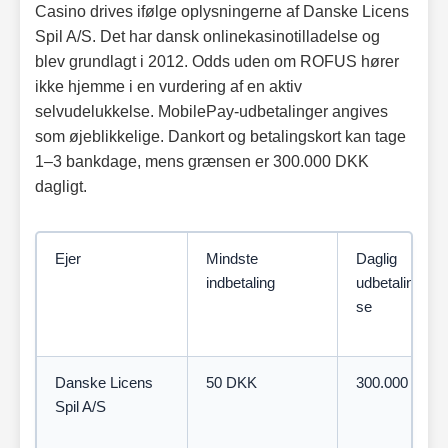
Casino drives ifølge oplysningerne af Danske Licens
Spil A/S. Det har dansk onlinekasinotilladelse og
blev grundlagt i 2012. Odds uden om ROFUS hører
ikke hjemme i en vurdering af en aktiv
selvudelukkelse. MobilePay-udbetalinger angives
som øjeblikkelige. Dankort og betalingskort kan tage
1–3 bankdage, mens grænsen er 300.000 DKK
dagligt.
Ejer
Mindste
Daglig
indbetaling
udbetalingsg
se
Danske Licens
50 DKK
300.000 DKK
Spil A/S