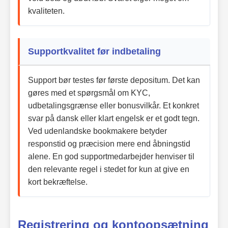
kvaliteten.
Supportkvalitet før indbetaling
Support bør testes før første depositum. Det kan
gøres med et spørgsmål om KYC,
udbetalingsgrænse eller bonusvilkår. Et konkret
svar på dansk eller klart engelsk er et godt tegn.
Ved udenlandske bookmakere betyder
responstid og præcision mere end åbningstid
alene. En god supportmedarbejder henviser til
den relevante regel i stedet for kun at give en
kort bekræftelse.
Registrering og kontoopsætning