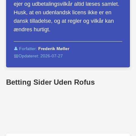
ejer og udbetalingsvilkår altid læses samlet.
Husk, at en udenlandsk licens ikke er en
dansk tilladelse, og at regler og vilkår kan
ændres hurtigt.
👤 Forfatter:
Frederik Møller
📅
Opdateret:
2026-07-27
Betting Sider Uden Rofus