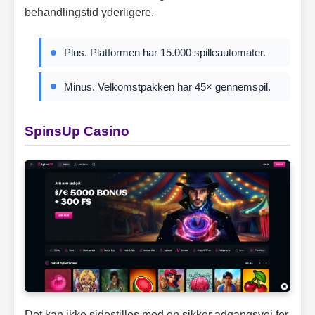
behandlingstid yderligere.
Plus. Platformen har 15.000 spilleautomater.
Minus. Velkomstpakken har 45× gennemspil.
SpinsUp Casino
Det kan ikke sidestilles med en sikker adgangsvej for