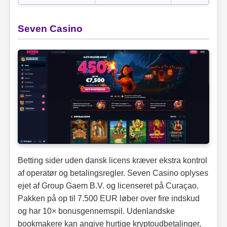
Seven Casino
Betting sider uden dansk licens kræver ekstra kontrol
af operatør og betalingsregler. Seven Casino oplyses
ejet af Group Gaem B.V. og licenseret på Curaçao.
Pakken på op til 7.500 EUR løber over fire indskud
og har 10× bonusgennemspil. Udenlandske
bookmakere kan angive hurtige kryptoudbetalinger,