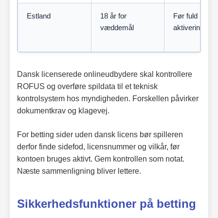
Estland
18 år for
Før fuld
væddemål
aktivering
Dansk licenserede onlineudbydere skal kontrollere
ROFUS og overføre spildata til et teknisk
kontrolsystem hos myndigheden. Forskellen påvirker
dokumentkrav og klagevej.
For betting sider uden dansk licens bør spilleren
derfor finde sidefod, licensnummer og vilkår, før
kontoen bruges aktivt. Gem kontrollen som notat.
Næste sammenligning bliver lettere.
Sikkerhedsfunktioner på betting