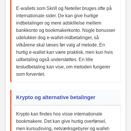
E-wallets som Skrill og Neteller bruges ofte på
internationale sider. De kan give hurtige
indbetalinger og mere adskillelse mellem
bankkonto og bookmakerkonto. Nogle bonusser
udelukker dog e-wallet-indbetalinger, så
vilkårene skal læses før valg af metode. En
hurtig e-wallet kan være praktisk, men kun hvis
udbetaling også understøttes. En lille
testudbetaling kan vise, om metoden fungerer
som forventet.
Krypto og alternative betalinger
Krypto kan findes hos visse internationale
bookmakere. Det kan give hurtig overførsel,
men kursudsving, netværksgebyrer og wallet-