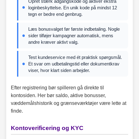
Opret stærk adgangskode og aktivér ekstra
loginbeskyttelse. En unik kode på mindst 12
tegn er bedre end genbrug.
Læs bonusvalget før første indbetaling. Nogle
sider tilføjer kampagner automatisk, mens
andre kræver aktivt valg.
Test kundeservice med ét praktisk spørgsmål.
Et svar om udbetalingstid eller dokumentkrav
viser, hvor klart siden arbejder.
Efter registrering bør spilleren gå direkte til
kontosiden. Her bør saldo, aktive bonusser,
væddemålshistorik og grænseværktøjer være lette at
finde.
Kontoverificering og KYC