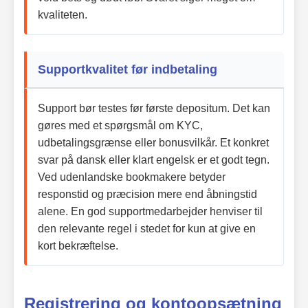
kvaliteten.
Supportkvalitet før indbetaling
Support bør testes før første depositum. Det kan
gøres med et spørgsmål om KYC,
udbetalingsgrænse eller bonusvilkår. Et konkret
svar på dansk eller klart engelsk er et godt tegn.
Ved udenlandske bookmakere betyder
responstid og præcision mere end åbningstid
alene. En god supportmedarbejder henviser til
den relevante regel i stedet for kun at give en
kort bekræftelse.
Registrering og kontoopsætning