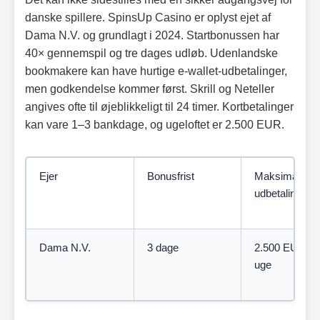
danske spillere. SpinsUp Casino er oplyst ejet af
Dama N.V. og grundlagt i 2024. Startbonussen har
40× gennemspil og tre dages udløb. Udenlandske
bookmakere kan have hurtige e-wallet-udbetalinger,
men godkendelse kommer først. Skrill og Neteller
angives ofte til øjeblikkeligt til 24 timer. Kortbetalinger
kan vare 1–3 bankdage, og ugeloftet er 2.500 EUR.
Ejer
Bonusfrist
Maksimal
udbetaling
Dama N.V.
3 dage
2.500 EUR pr.
uge