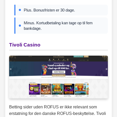
Plus. Bonusfristen er 30 dage.
Minus. Kortudbetaling kan tage op til fem
bankdage.
Tivoli Casino
Betting sider uden ROFUS er ikke relevant som
erstatning for den danske ROFUS-beskyttelse. Tivoli