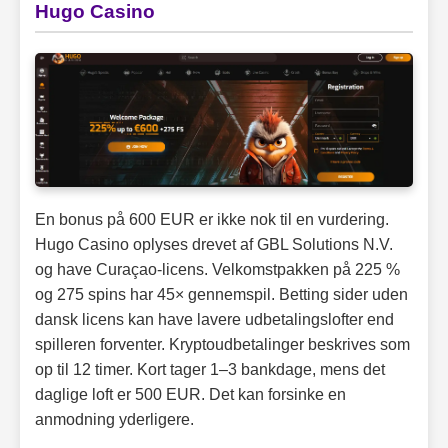
Hugo Casino
En bonus på 600 EUR er ikke nok til en vurdering.
Hugo Casino oplyses drevet af GBL Solutions N.V.
og have Curaçao-licens. Velkomstpakken på 225 %
og 275 spins har 45× gennemspil. Betting sider uden
dansk licens kan have lavere udbetalingslofter end
spilleren forventer. Kryptoudbetalinger beskrives som
op til 12 timer. Kort tager 1–3 bankdage, mens det
daglige loft er 500 EUR. Det kan forsinke en
anmodning yderligere.