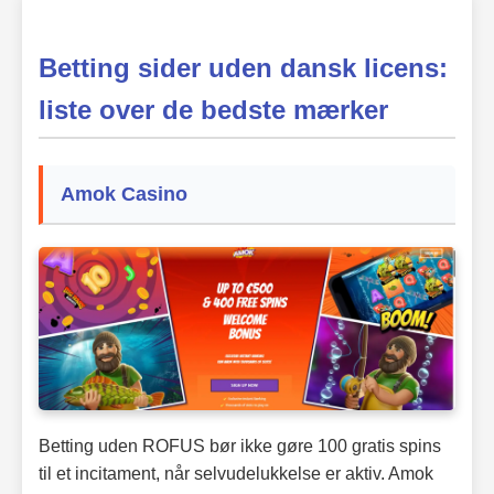
Betting sider uden dansk licens:
liste over de bedste mærker
Amok Casino
Betting uden ROFUS bør ikke gøre 100 gratis spins
til et incitament, når selvudelukkelse er aktiv. Amok