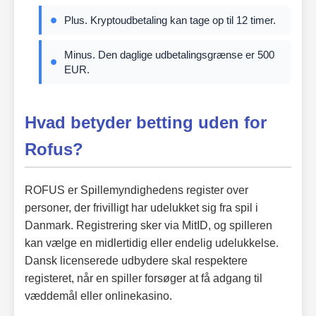
Plus. Kryptoudbetaling kan tage op til 12 timer.
Minus. Den daglige udbetalingsgrænse er 500
EUR.
Hvad betyder betting uden for
Rofus?
ROFUS er Spillemyndighedens register over
personer, der frivilligt har udelukket sig fra spil i
Danmark. Registrering sker via MitID, og spilleren
kan vælge en midlertidig eller endelig udelukkelse.
Dansk licenserede udbydere skal respektere
registeret, når en spiller forsøger at få adgang til
væddemål eller onlinekasino.