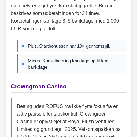
men netværksgebyrer kan stadig gælde. Bitcoin
beskrives som udbetalt inden for 24 timer.
Kortbetalinger kan tage 3–5 bankdage, med 1.000
EUR som dagligt loft.
Plus. Startbonussen har 10× gennemspil.
Minus. Kortudbetaling kan tage op til fem
bankdage.
Crowngreen Casino
Betting uden ROFUS må ikke flytte fokus fra en
aktiv pause eller tabskontrol. Crowngreen
Casino er oplyst ejet af Royal Flush Ventures
Limited og grundlagt i 2025. Velkomstpakken på
9.000 CAD og 250 spins har 40× gennemspil.