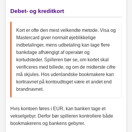
Debet- og kreditkort
Kort er ofte den mest velkendte metode. Visa og
Mastercard giver normalt øjeblikkelige
indbetalinger, mens udbetaling kan tage flere
bankdage afhængigt af operatør og
kortudsteder. Spilleren bør se, om kortet skal
verificeres med billede, og om de midterste cifre
må skjules. Hos udenlandske bookmakere kan
kortnavnet på kontoudtoget være et andet end
brandnavnet.
Hvis kontoen føres i EUR, kan banken tage et
vekselgebyr. Derfor bør spilleren kontrollere både
bookmakerens og bankens gebyrer.