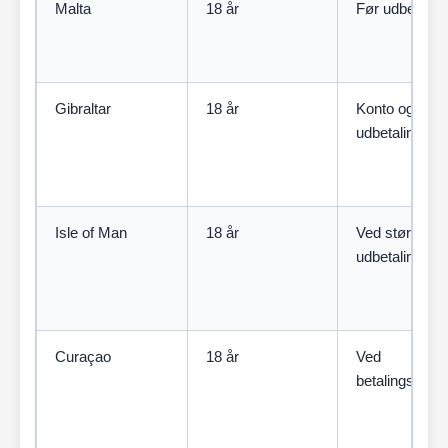
Malta
18 år
Før udbetalin
Gibraltar
18 år
Konto og
udbetaling
Isle of Man
18 år
Ved større
udbetaling
Curaçao
18 år
Ved
betalingskontr