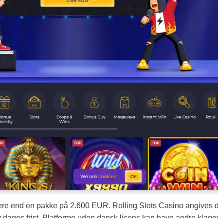
ere end en pakke på 2.600 EUR. Rolling Slots Casino angives 
dages frist. Platforme uden dansk licens kan have andre klagev