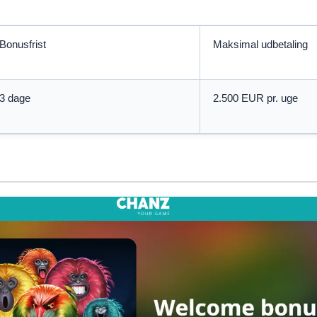
Bonusfrist
Maksimal udbetaling
3 dage
2.500 EUR pr. uge