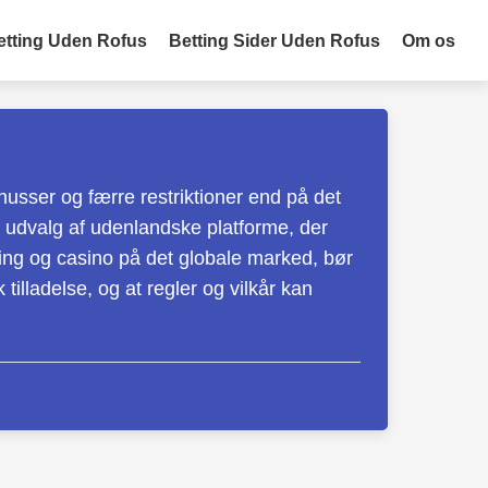
etting Uden Rofus
Betting Sider Uden Rofus
Om os
onusser og færre restriktioner end på det
 udvalg af udenlandske platforme, der
ing og casino på det globale marked, bør
tilladelse, og at regler og vilkår kan