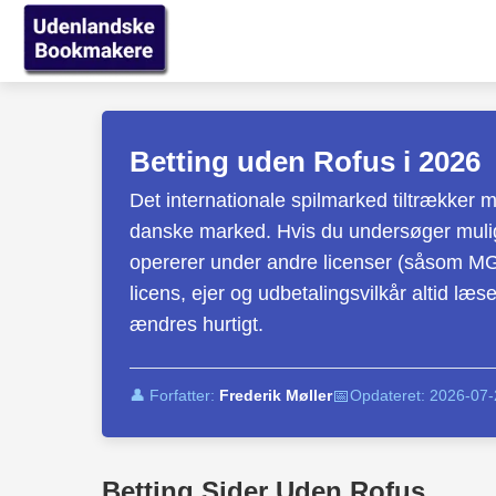
Betting uden Rofus i 2026
Det internationale spilmarked tiltrækker m
danske marked. Hvis du undersøger mulig
opererer under andre licenser (såsom MGA
licens, ejer og udbetalingsvilkår altid læs
ændres hurtigt.
👤 Forfatter:
Frederik Møller
📅
Opdateret:
2026-07-
Betting Sider Uden Rofus