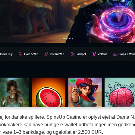
ej for danske spillere. SpinsUp Casino er oplyst ejet af Dama N
kmakere kan have hurtige e-wallet-udbetalinger, men godkende
r kan vare 1–3 bankdage, og ugeloftet er 2.500 EUR.