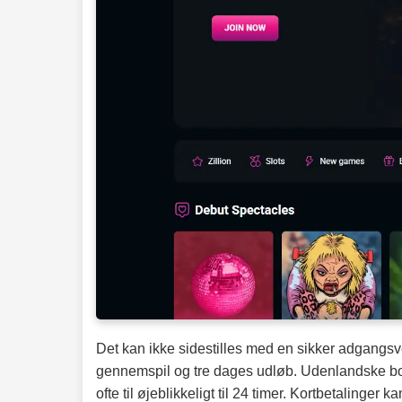
Det kan ikke sidestilles med en sikker adgangsv
gennemspil og tre dages udløb. Udenlandske boo
ofte til øjeblikkeligt til 24 timer. Kortbetalinge