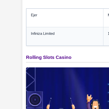
Ejer
Infiniza Limited
Rolling Slots Casino