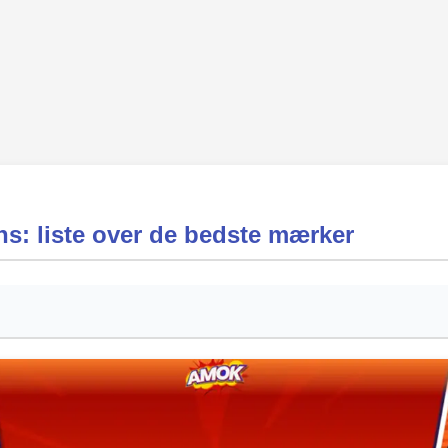
ns: liste over de bedste mærker