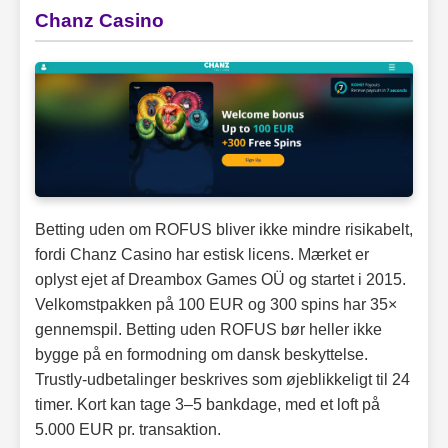
Chanz Casino
Betting uden om ROFUS bliver ikke mindre risikabelt,
fordi Chanz Casino har estisk licens. Mærket er
oplyst ejet af Dreambox Games OÜ og startet i 2015.
Velkomstpakken på 100 EUR og 300 spins har 35×
gennemspil. Betting uden ROFUS bør heller ikke
bygge på en formodning om dansk beskyttelse.
Trustly-udbetalinger beskrives som øjeblikkeligt til 24
timer. Kort kan tage 3–5 bankdage, med et loft på
5.000 EUR pr. transaktion.