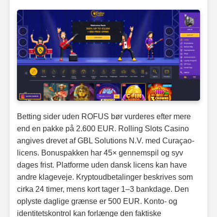
Betting sider uden ROFUS bør vurderes efter mere
end en pakke på 2.600 EUR. Rolling Slots Casino
angives drevet af GBL Solutions N.V. med Curaçao-
licens. Bonuspakken har 45× gennemspil og syv
dages frist. Platforme uden dansk licens kan have
andre klageveje. Kryptoudbetalinger beskrives som
cirka 24 timer, mens kort tager 1–3 bankdage. Den
oplyste daglige grænse er 500 EUR. Konto- og
identitetskontrol kan forlænge den faktiske