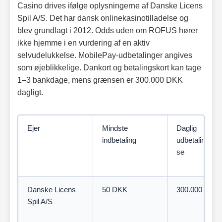
Casino drives ifølge oplysningerne af Danske Licens
Spil A/S. Det har dansk onlinekasinotilladelse og
blev grundlagt i 2012. Odds uden om ROFUS hører
ikke hjemme i en vurdering af en aktiv
selvudelukkelse. MobilePay-udbetalinger angives
som øjeblikkelige. Dankort og betalingskort kan tage
1–3 bankdage, mens grænsen er 300.000 DKK
dagligt.
Ejer
Mindste
Daglig
indbetaling
udbetalingsg
se
Danske Licens
50 DKK
300.000 DKK
Spil A/S