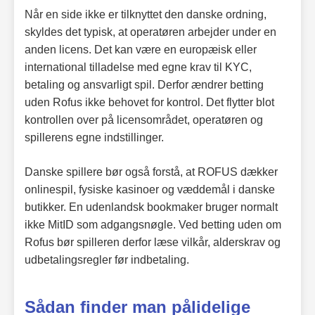
Når en side ikke er tilknyttet den danske ordning,
skyldes det typisk, at operatøren arbejder under en
anden licens. Det kan være en europæisk eller
international tilladelse med egne krav til KYC,
betaling og ansvarligt spil. Derfor ændrer betting
uden Rofus ikke behovet for kontrol. Det flytter blot
kontrollen over på licensområdet, operatøren og
spillerens egne indstillinger.
Danske spillere bør også forstå, at ROFUS dækker
onlinespil, fysiske kasinoer og væddemål i danske
butikker. En udenlandsk bookmaker bruger normalt
ikke MitID som adgangsnøgle. Ved betting uden om
Rofus bør spilleren derfor læse vilkår, alderskrav og
udbetalingsregler før indbetaling.
Sådan finder man pålidelige