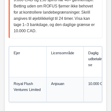
Betting uden om ROFUS fjerner ikke behovet
for at kontrollere landebegrænsninger. Skrill
angives til øjeblikkeligt til 24 timer. Visa kan
tage 1–3 bankdage, og den daglige grænse er
10.000 CAD.
Ejer
Licensområde
Daglig
udbetalingsg
se
Royal Flush
Anjouan
10.000 CAD
Ventures Limited