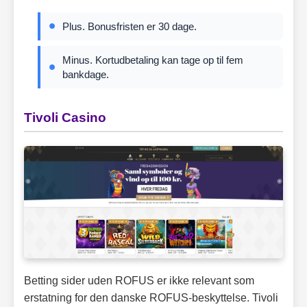
Plus. Bonusfristen er 30 dage.
Minus. Kortudbetaling kan tage op til fem
bankdage.
Tivoli Casino
Betting sider uden ROFUS er ikke relevant som
erstatning for den danske ROFUS-beskyttelse. Tivoli