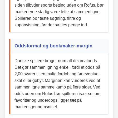
siden tilbyder sports betting uden om Rofus, bør
markederne stadig være lette at sammenligne.
Spilleren bør teste søgning, filtre og
kuponvisning, før der sættes penge ind.
Oddsformat og bookmaker-margin
Danske spillere bruger normalt decimalodds.
Det gør sammenligning enkel, fordi et odds på
2,00 svarer til en mulig fordobling før eventuel
skat eller gebyr. Marginen kan vurderes ved at
sammenligne samme kamp på flere sider. Ved
odds uden om Rofus bør spilleren især se, om
favoritter og underdogs ligger tæt på
markedsgennemsnittet.