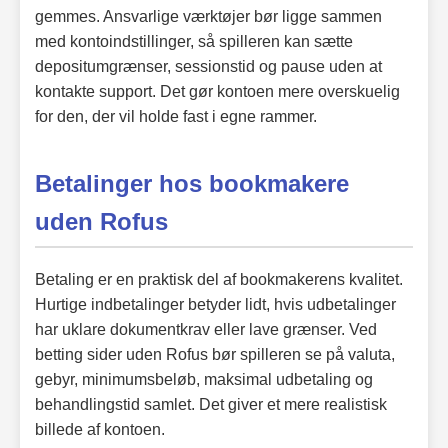
gemmes. Ansvarlige værktøjer bør ligge sammen
med kontoindstillinger, så spilleren kan sætte
depositumgrænser, sessionstid og pause uden at
kontakte support. Det gør kontoen mere overskuelig
for den, der vil holde fast i egne rammer.
Betalinger hos bookmakere
uden Rofus
Betaling er en praktisk del af bookmakerens kvalitet.
Hurtige indbetalinger betyder lidt, hvis udbetalinger
har uklare dokumentkrav eller lave grænser. Ved
betting sider uden Rofus bør spilleren se på valuta,
gebyr, minimumsbeløb, maksimal udbetaling og
behandlingstid samlet. Det giver et mere realistisk
billede af kontoen.