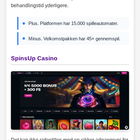
behandlingstid yderligere.
Plus. Platformen har 15.000 spilleautomater.
Minus. Velkomstpakken har 45× gennemspil.
SpinsUp Casino
Det kan ikke sidestilles med en sikker adgangsvej for