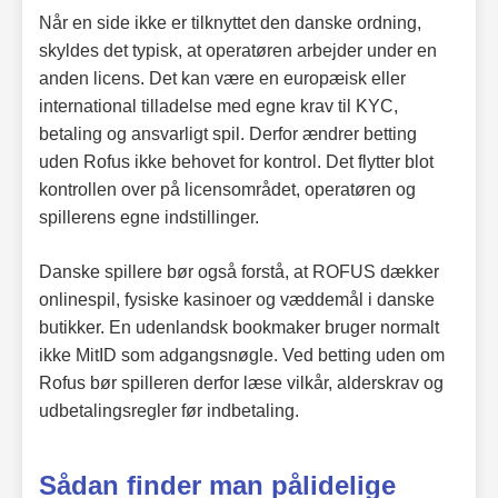
Når en side ikke er tilknyttet den danske ordning,
skyldes det typisk, at operatøren arbejder under en
anden licens. Det kan være en europæisk eller
international tilladelse med egne krav til KYC,
betaling og ansvarligt spil. Derfor ændrer betting
uden Rofus ikke behovet for kontrol. Det flytter blot
kontrollen over på licensområdet, operatøren og
spillerens egne indstillinger.
Danske spillere bør også forstå, at ROFUS dækker
onlinespil, fysiske kasinoer og væddemål i danske
butikker. En udenlandsk bookmaker bruger normalt
ikke MitID som adgangsnøgle. Ved betting uden om
Rofus bør spilleren derfor læse vilkår, alderskrav og
udbetalingsregler før indbetaling.
Sådan finder man pålidelige