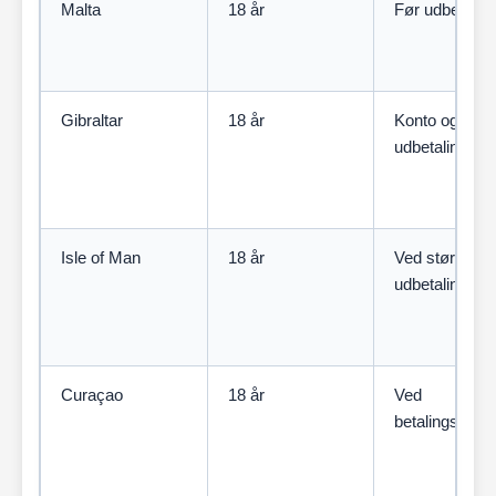
Malta
18 år
Før udbetalin
Gibraltar
18 år
Konto og
udbetaling
Isle of Man
18 år
Ved større
udbetaling
Curaçao
18 år
Ved
betalingskontr