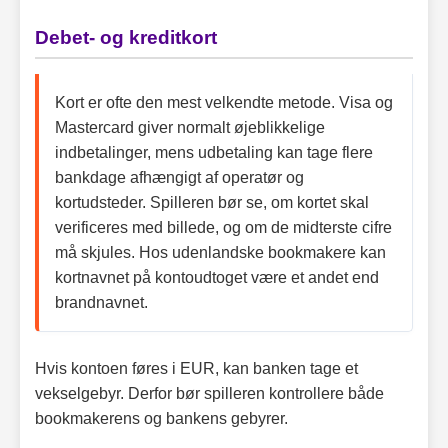
Debet- og kreditkort
Kort er ofte den mest velkendte metode. Visa og
Mastercard giver normalt øjeblikkelige
indbetalinger, mens udbetaling kan tage flere
bankdage afhængigt af operatør og
kortudsteder. Spilleren bør se, om kortet skal
verificeres med billede, og om de midterste cifre
må skjules. Hos udenlandske bookmakere kan
kortnavnet på kontoudtoget være et andet end
brandnavnet.
Hvis kontoen føres i EUR, kan banken tage et
vekselgebyr. Derfor bør spilleren kontrollere både
bookmakerens og bankens gebyrer.