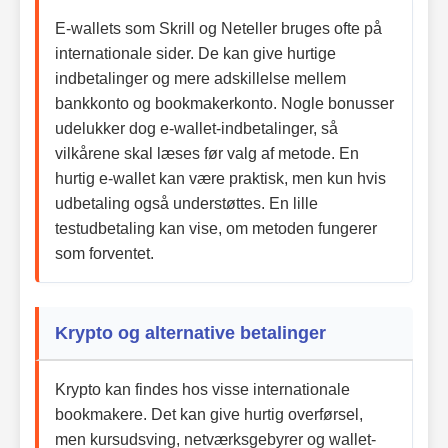
E-wallets som Skrill og Neteller bruges ofte på
internationale sider. De kan give hurtige
indbetalinger og mere adskillelse mellem
bankkonto og bookmakerkonto. Nogle bonusser
udelukker dog e-wallet-indbetalinger, så
vilkårene skal læses før valg af metode. En
hurtig e-wallet kan være praktisk, men kun hvis
udbetaling også understøttes. En lille
testudbetaling kan vise, om metoden fungerer
som forventet.
Krypto og alternative betalinger
Krypto kan findes hos visse internationale
bookmakere. Det kan give hurtig overførsel,
men kursudsving, netværksgebyrer og wallet-