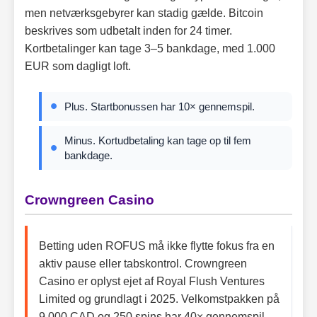
men netværksgebyrer kan stadig gælde. Bitcoin
beskrives som udbetalt inden for 24 timer.
Kortbetalinger kan tage 3–5 bankdage, med 1.000
EUR som dagligt loft.
Plus. Startbonussen har 10× gennemspil.
Minus. Kortudbetaling kan tage op til fem
bankdage.
Crowngreen Casino
Betting uden ROFUS må ikke flytte fokus fra en
aktiv pause eller tabskontrol. Crowngreen
Casino er oplyst ejet af Royal Flush Ventures
Limited og grundlagt i 2025. Velkomstpakken på
9.000 CAD og 250 spins har 40× gennemspil.