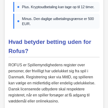
Plus. Kryptoudbetaling kan tage op til 12 timer.
Minus. Den daglige udbetalingsgrænse er 500
EUR.
Hvad betyder betting uden for
Rofus?
ROFUS er Spillemyndighedens register over
personer, der frivilligt har udelukket sig fra spil i
Danmark. Registrering sker via MitID, og spilleren
kan vælge en midlertidig eller endelig udelukkelse.
Dansk licenserede udbydere skal respektere
registeret, når en spiller forsøger at få adgang til
væddemål eller onlinekasino.