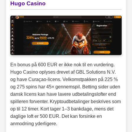
Hugo Casino
En bonus på 600 EUR er ikke nok til en vurdering.
Hugo Casino oplyses drevet af GBL Solutions N.V.
og have Curaçao-licens. Velkomstpakken på 225 %
og 275 spins har 45× gennemspil. Betting sider uden
dansk licens kan have lavere udbetalingslofter end
spilleren forventer. Kryptoudbetalinger beskrives som
op til 12 timer. Kort tager 1–3 bankdage, mens det
daglige loft er 500 EUR. Det kan forsinke en
anmodning yderligere.