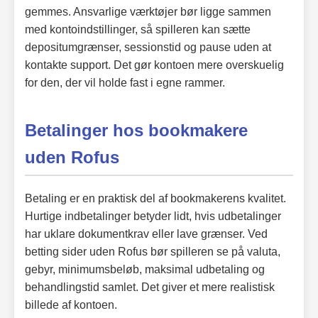
gemmes. Ansvarlige værktøjer bør ligge sammen
med kontoindstillinger, så spilleren kan sætte
depositumgrænser, sessionstid og pause uden at
kontakte support. Det gør kontoen mere overskuelig
for den, der vil holde fast i egne rammer.
Betalinger hos bookmakere
uden Rofus
Betaling er en praktisk del af bookmakerens kvalitet.
Hurtige indbetalinger betyder lidt, hvis udbetalinger
har uklare dokumentkrav eller lave grænser. Ved
betting sider uden Rofus bør spilleren se på valuta,
gebyr, minimumsbeløb, maksimal udbetaling og
behandlingstid samlet. Det giver et mere realistisk
billede af kontoen.