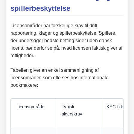
spillerbeskyttelse
Licensområder har forskellige krav til drift,
rapportering, klager og spillerbeskyttelse. Spillere,
der undersøger bedste betting sider uden dansk
licens, bør derfor se på, hvad licensen faktisk giver af
rettigheder.
Tabellen giver en enkel sammenligning af
licensområder, som ofte ses hos internationale
bookmakere:
Licensområde
Typisk
KYC-tidspunk
alderskrav