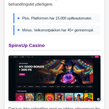
behandlingstid yderligere.
Plus. Platformen har 15.000 spilleautomater.
Minus. Velkomstpakken har 45× gennemspil.
SpinsUp Casino
Det kan ikke sidestilles med en sikker adgangsvej for