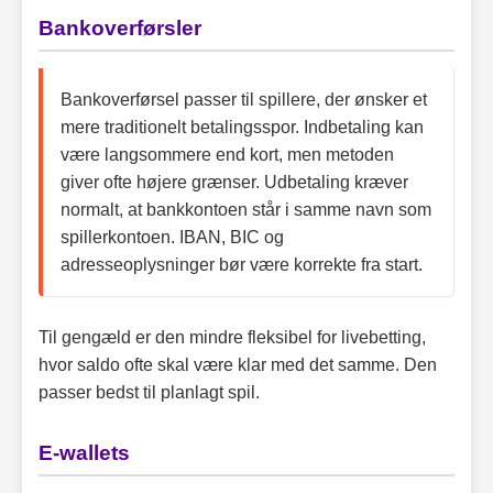
Bankoverførsler
Bankoverførsel passer til spillere, der ønsker et
mere traditionelt betalingsspor. Indbetaling kan
være langsommere end kort, men metoden
giver ofte højere grænser. Udbetaling kræver
normalt, at bankkontoen står i samme navn som
spillerkontoen. IBAN, BIC og
adresseoplysninger bør være korrekte fra start.
Til gengæld er den mindre fleksibel for livebetting,
hvor saldo ofte skal være klar med det samme. Den
passer bedst til planlagt spil.
E-wallets