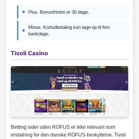
Plus. Bonusfristen er 30 dage.
Minus. Kortudbetaling kan tage op til fem
bankdage.
Tivoli Casino
Betting sider uden ROFUS er ikke relevant som
erstatning for den danske ROFUS-beskyttelse. Tivoli