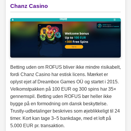
Chanz Casino
Betting uden om ROFUS bliver ikke mindre risikabelt,
fordi Chanz Casino har estisk licens. Mærket er
oplyst ejet af Dreambox Games OÜ og startet i 2015.
Velkomstpakken på 100 EUR og 300 spins har 35×
gennemspil. Betting uden ROFUS bør heller ikke
bygge på en formodning om dansk beskyttelse.
Trustly-udbetalinger beskrives som øjeblikkeligt til 24
timer. Kort kan tage 3–5 bankdage, med et loft på
5.000 EUR pr. transaktion.