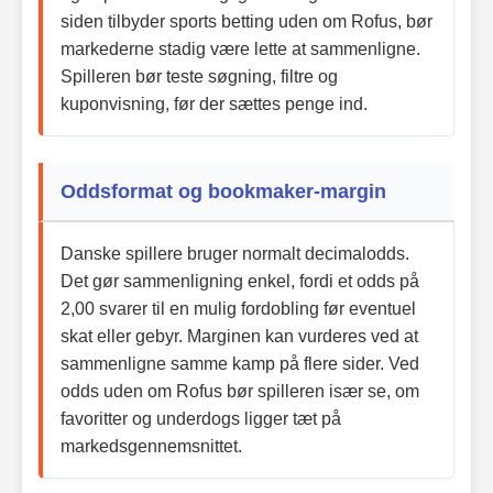
siden tilbyder sports betting uden om Rofus, bør
markederne stadig være lette at sammenligne.
Spilleren bør teste søgning, filtre og
kuponvisning, før der sættes penge ind.
Oddsformat og bookmaker-margin
Danske spillere bruger normalt decimalodds.
Det gør sammenligning enkel, fordi et odds på
2,00 svarer til en mulig fordobling før eventuel
skat eller gebyr. Marginen kan vurderes ved at
sammenligne samme kamp på flere sider. Ved
odds uden om Rofus bør spilleren især se, om
favoritter og underdogs ligger tæt på
markedsgennemsnittet.