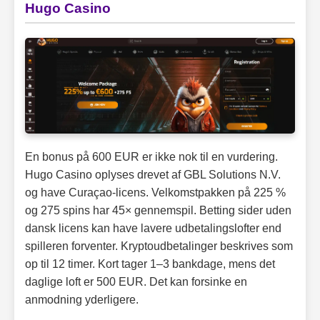
Hugo Casino
En bonus på 600 EUR er ikke nok til en vurdering.
Hugo Casino oplyses drevet af GBL Solutions N.V.
og have Curaçao-licens. Velkomstpakken på 225 %
og 275 spins har 45× gennemspil. Betting sider uden
dansk licens kan have lavere udbetalingslofter end
spilleren forventer. Kryptoudbetalinger beskrives som
op til 12 timer. Kort tager 1–3 bankdage, mens det
daglige loft er 500 EUR. Det kan forsinke en
anmodning yderligere.