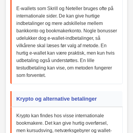
E-wallets som Skrill og Neteller bruges ofte på
internationale sider. De kan give hurtige
indbetalinger og mere adskillelse mellem
bankkonto og bookmakerkonto. Nogle bonusser
udelukker dog e-wallet-indbetalinger, så
vilkårene skal læses før valg af metode. En
hurtig e-wallet kan være praktisk, men kun hvis
udbetaling også understøttes. En lille
testudbetaling kan vise, om metoden fungerer
som forventet.
Krypto og alternative betalinger
Krypto kan findes hos visse internationale
bookmakere. Det kan give hurtig overførsel,
men kursudsving, netværksgebyrer og wallet-