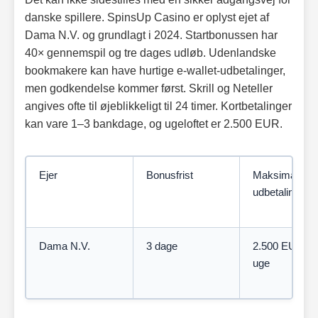
danske spillere. SpinsUp Casino er oplyst ejet af
Dama N.V. og grundlagt i 2024. Startbonussen har
40× gennemspil og tre dages udløb. Udenlandske
bookmakere kan have hurtige e-wallet-udbetalinger,
men godkendelse kommer først. Skrill og Neteller
angives ofte til øjeblikkeligt til 24 timer. Kortbetalinger
kan vare 1–3 bankdage, og ugeloftet er 2.500 EUR.
Ejer
Bonusfrist
Maksimal
udbetaling
Dama N.V.
3 dage
2.500 EUR pr.
uge