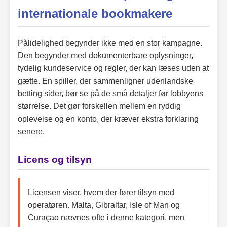
internationale bookmakere
Pålidelighed begynder ikke med en stor kampagne.
Den begynder med dokumenterbare oplysninger,
tydelig kundeservice og regler, der kan læses uden at
gætte. En spiller, der sammenligner udenlandske
betting sider, bør se på de små detaljer før lobbyens
størrelse. Det gør forskellen mellem en ryddig
oplevelse og en konto, der kræver ekstra forklaring
senere.
Licens og tilsyn
Licensen viser, hvem der fører tilsyn med
operatøren. Malta, Gibraltar, Isle of Man og
Curaçao nævnes ofte i denne kategori, men