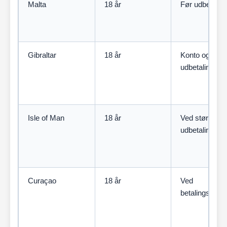
Malta
18 år
Før udbetalin
Gibraltar
18 år
Konto og
udbetaling
Isle of Man
18 år
Ved større
udbetaling
Curaçao
18 år
Ved
betalingskontr