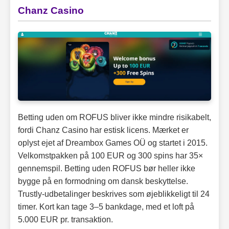
Chanz Casino
Betting uden om ROFUS bliver ikke mindre risikabelt,
fordi Chanz Casino har estisk licens. Mærket er
oplyst ejet af Dreambox Games OÜ og startet i 2015.
Velkomstpakken på 100 EUR og 300 spins har 35×
gennemspil. Betting uden ROFUS bør heller ikke
bygge på en formodning om dansk beskyttelse.
Trustly-udbetalinger beskrives som øjeblikkeligt til 24
timer. Kort kan tage 3–5 bankdage, med et loft på
5.000 EUR pr. transaktion.