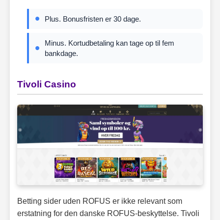
Plus. Bonusfristen er 30 dage.
Minus. Kortudbetaling kan tage op til fem
bankdage.
Tivoli Casino
Betting sider uden ROFUS er ikke relevant som
erstatning for den danske ROFUS-beskyttelse. Tivoli