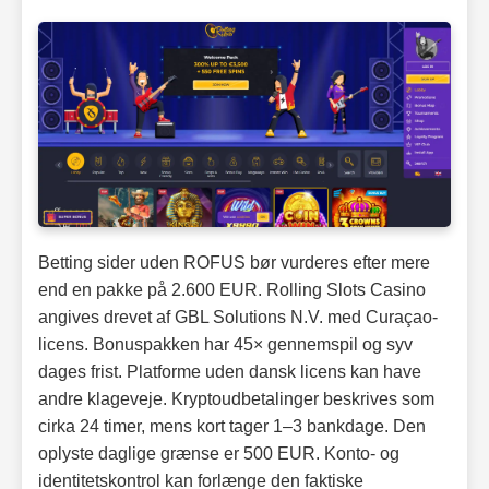
Betting sider uden ROFUS bør vurderes efter mere
end en pakke på 2.600 EUR. Rolling Slots Casino
angives drevet af GBL Solutions N.V. med Curaçao-
licens. Bonuspakken har 45× gennemspil og syv
dages frist. Platforme uden dansk licens kan have
andre klageveje. Kryptoudbetalinger beskrives som
cirka 24 timer, mens kort tager 1–3 bankdage. Den
oplyste daglige grænse er 500 EUR. Konto- og
identitetskontrol kan forlænge den faktiske