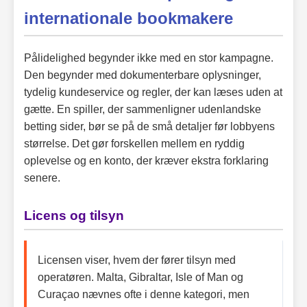
internationale bookmakere
Pålidelighed begynder ikke med en stor kampagne.
Den begynder med dokumenterbare oplysninger,
tydelig kundeservice og regler, der kan læses uden at
gætte. En spiller, der sammenligner udenlandske
betting sider, bør se på de små detaljer før lobbyens
størrelse. Det gør forskellen mellem en ryddig
oplevelse og en konto, der kræver ekstra forklaring
senere.
Licens og tilsyn
Licensen viser, hvem der fører tilsyn med
operatøren. Malta, Gibraltar, Isle of Man og
Curaçao nævnes ofte i denne kategori, men