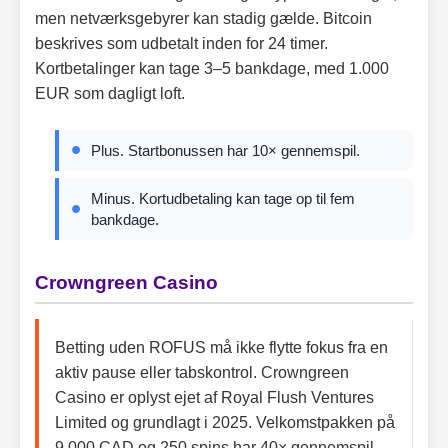
men netværksgebyrer kan stadig gælde. Bitcoin
beskrives som udbetalt inden for 24 timer.
Kortbetalinger kan tage 3–5 bankdage, med 1.000
EUR som dagligt loft.
Plus. Startbonussen har 10× gennemspil.
Minus. Kortudbetaling kan tage op til fem
bankdage.
Crowngreen Casino
Betting uden ROFUS må ikke flytte fokus fra en
aktiv pause eller tabskontrol. Crowngreen
Casino er oplyst ejet af Royal Flush Ventures
Limited og grundlagt i 2025. Velkomstpakken på
9.000 CAD og 250 spins har 40× gennemspil.