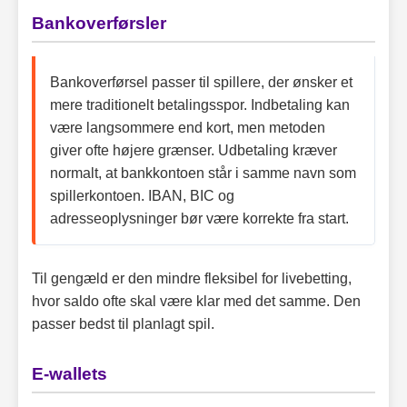
Bankoverførsler
Bankoverførsel passer til spillere, der ønsker et
mere traditionelt betalingsspor. Indbetaling kan
være langsommere end kort, men metoden
giver ofte højere grænser. Udbetaling kræver
normalt, at bankkontoen står i samme navn som
spillerkontoen. IBAN, BIC og
adresseoplysninger bør være korrekte fra start.
Til gengæld er den mindre fleksibel for livebetting,
hvor saldo ofte skal være klar med det samme. Den
passer bedst til planlagt spil.
E-wallets