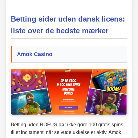
Betting sider uden dansk licens:
liste over de bedste mærker
Amok Casino
Betting uden ROFUS bør ikke gøre 100 gratis spins
til et incitament, når selvudelukkelse er aktiv. Amok