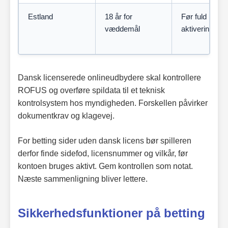
Estland
18 år for
Før fuld
væddemål
aktivering
Dansk licenserede onlineudbydere skal kontrollere
ROFUS og overføre spildata til et teknisk
kontrolsystem hos myndigheden. Forskellen påvirker
dokumentkrav og klagevej.
For betting sider uden dansk licens bør spilleren
derfor finde sidefod, licensnummer og vilkår, før
kontoen bruges aktivt. Gem kontrollen som notat.
Næste sammenligning bliver lettere.
Sikkerhedsfunktioner på betting