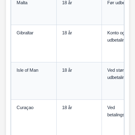
Malta
18 år
Før udbetalin
Gibraltar
18 år
Konto og
udbetaling
Isle of Man
18 år
Ved større
udbetaling
Curaçao
18 år
Ved
betalingskontr