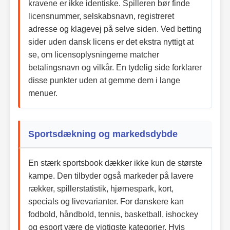
kravene er ikke identiske. Spilleren bør finde
licensnummer, selskabsnavn, registreret
adresse og klagevej på selve siden. Ved betting
sider uden dansk licens er det ekstra nyttigt at
se, om licensoplysningerne matcher
betalingsnavn og vilkår. En tydelig side forklarer
disse punkter uden at gemme dem i lange
menuer.
Sportsdækning og markedsdybde
En stærk sportsbook dækker ikke kun de største
kampe. Den tilbyder også markeder på lavere
rækker, spillerstatistik, hjørnespark, kort,
specials og livevarianter. For danskere kan
fodbold, håndbold, tennis, basketball, ishockey
og esport være de vigtigste kategorier. Hvis