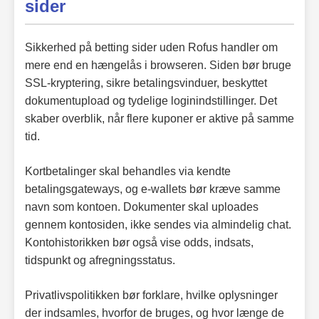
sider
Sikkerhed på betting sider uden Rofus handler om
mere end en hængelås i browseren. Siden bør bruge
SSL-kryptering, sikre betalingsvinduer, beskyttet
dokumentupload og tydelige loginindstillinger. Det
skaber overblik, når flere kuponer er aktive på samme
tid.
Kortbetalinger skal behandles via kendte
betalingsgateways, og e-wallets bør kræve samme
navn som kontoen. Dokumenter skal uploades
gennem kontosiden, ikke sendes via almindelig chat.
Kontohistorikken bør også vise odds, indsats,
tidspunkt og afregningsstatus.
Privatlivspolitikken bør forklare, hvilke oplysninger
der indsamles, hvorfor de bruges, og hvor længe de