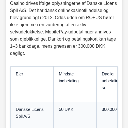
Casino drives ifølge oplysningerne af Danske Licens
Spil A/S. Det har dansk onlinekasinotilladelse og
blev grundlagt i 2012. Odds uden om ROFUS hører
ikke hjemme i en vurdering af en aktiv
selvudelukkelse. MobilePay-udbetalinger angives
som øjeblikkelige. Dankort og betalingskort kan tage
1–3 bankdage, mens grænsen er 300.000 DKK
dagligt.
Ejer
Mindste
Daglig
indbetaling
udbetalingsg
se
Danske Licens
50 DKK
300.000 DKK
Spil A/S