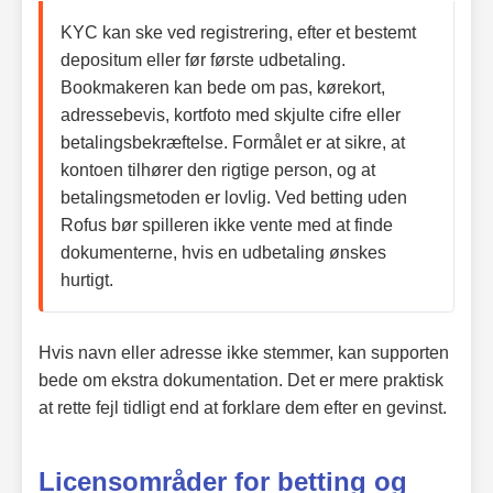
KYC kan ske ved registrering, efter et bestemt
depositum eller før første udbetaling.
Bookmakeren kan bede om pas, kørekort,
adressebevis, kortfoto med skjulte cifre eller
betalingsbekræftelse. Formålet er at sikre, at
kontoen tilhører den rigtige person, og at
betalingsmetoden er lovlig. Ved betting uden
Rofus bør spilleren ikke vente med at finde
dokumenterne, hvis en udbetaling ønskes
hurtigt.
Hvis navn eller adresse ikke stemmer, kan supporten
bede om ekstra dokumentation. Det er mere praktisk
at rette fejl tidligt end at forklare dem efter en gevinst.
Licensområder for betting og