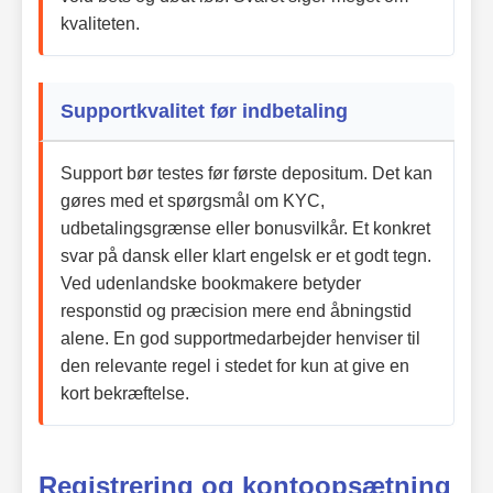
kvaliteten.
Supportkvalitet før indbetaling
Support bør testes før første depositum. Det kan
gøres med et spørgsmål om KYC,
udbetalingsgrænse eller bonusvilkår. Et konkret
svar på dansk eller klart engelsk er et godt tegn.
Ved udenlandske bookmakere betyder
responstid og præcision mere end åbningstid
alene. En god supportmedarbejder henviser til
den relevante regel i stedet for kun at give en
kort bekræftelse.
Registrering og kontoopsætning