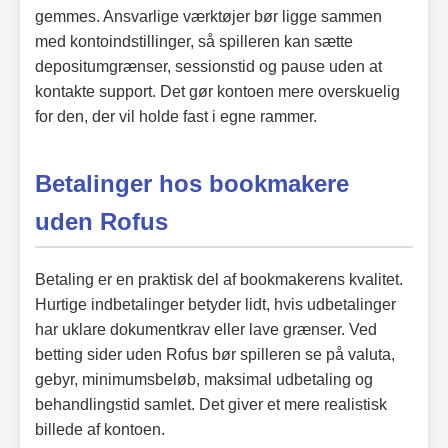
gemmes. Ansvarlige værktøjer bør ligge sammen
med kontoindstillinger, så spilleren kan sætte
depositumgrænser, sessionstid og pause uden at
kontakte support. Det gør kontoen mere overskuelig
for den, der vil holde fast i egne rammer.
Betalinger hos bookmakere
uden Rofus
Betaling er en praktisk del af bookmakerens kvalitet.
Hurtige indbetalinger betyder lidt, hvis udbetalinger
har uklare dokumentkrav eller lave grænser. Ved
betting sider uden Rofus bør spilleren se på valuta,
gebyr, minimumsbeløb, maksimal udbetaling og
behandlingstid samlet. Det giver et mere realistisk
billede af kontoen.