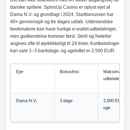
danske spillere. SpinsUp Casino er oplyst ejet af
Dama N.V. og grundlagt i 2024. Startbonussen har
40× gennemspil og tre dages udløb. Udenlandske
bookmakere kan have hurtige e-wallet-udbetalinger,
men godkendelse kommer først. Skrill og Neteller
angives ofte til øjeblikkeligt til 24 timer. Kortbetalinger
kan vare 1–3 bankdage, og ugeloftet er 2.500 EUR.
Ejer
Bonusfrist
Maksimal
udbetaling
Dama N.V.
3 dage
2.500 EUR pr.
uge