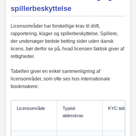
spillerbeskyttelse
Licensområder har forskellige krav til drift,
rapportering, klager og spillerbeskyttelse. Spillere,
der undersøger bedste betting sider uden dansk
licens, bør derfor se på, hvad licensen faktisk giver af
rettigheder.
Tabellen giver en enkel sammenligning af
licensområder, som ofte ses hos internationale
bookmakere:
Licensområde
Typisk
KYC-tidspunk
alderskrav